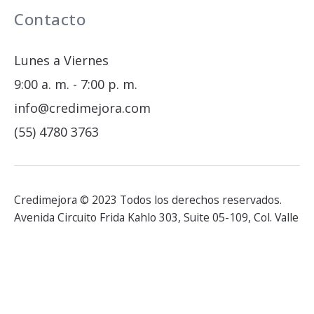
Contacto
Lunes a Viernes
9:00 a. m. - 7:00 p. m.
info@credimejora.com
(55) 4780 3763
Credimejora © 2023 Todos los derechos reservados.
Avenida Circuito Frida Kahlo 303, Suite 05-109, Col. Valle
Oriente, C. P. 66278. San Pedro Garza García, N. L.
Aviso de Privacidad
Términos y Condiciones