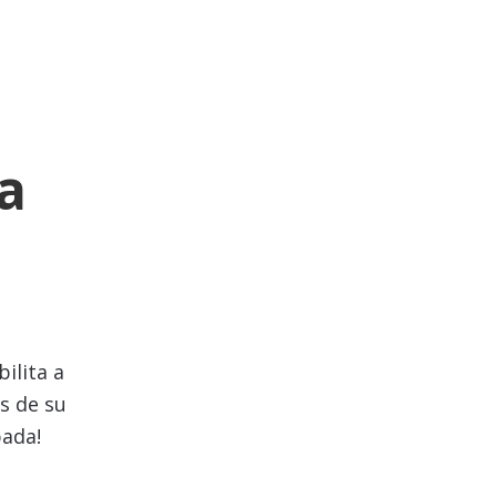
a
ilita a
s de su
pada!