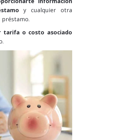
oporcionarte información
éstamo
y cualquier otra
l préstamo.
r tarifa o costo asociado
o.