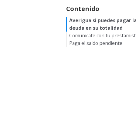
Contenido
Averigua si puedes pagar l
deuda en su totalidad
Comunícate con tu prestamist
Paga el saldo pendiente
Vende tu casa
Busca ayuda un profesional
hipotecario