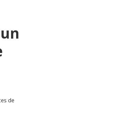
 un
e
tes de