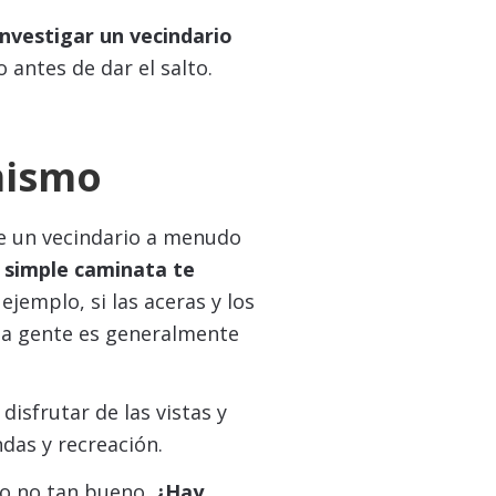
investigar un vecindario
o antes de dar el salto.
mismo
e un vecindario a menudo
 simple caminata te
 ejemplo, si las aceras y los
 la gente es generalmente
isfrutar de las vistas y
ndas y recreación.
lo no tan bueno.
¿Hay