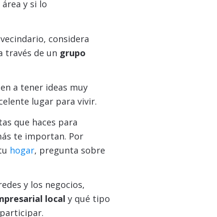
área y si lo
 vecindario, considera
a través de un
grupo
den a tener ideas muy
elente lugar para vivir.
ntas que haces para
más te importan. Por
 tu
hogar
, pregunta sobre
redes y los negocios,
presarial local
y qué tipo
articipar.