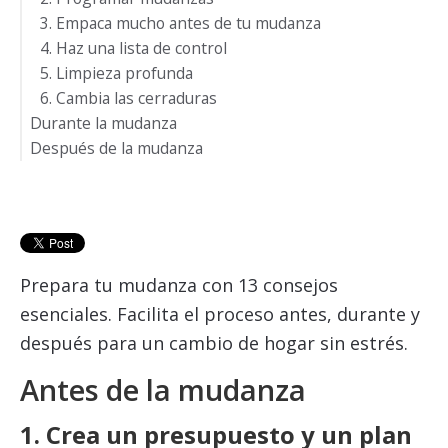
3. Empaca mucho antes de tu mudanza
4. Haz una lista de control
5. Limpieza profunda
6. Cambia las cerraduras
Durante la mudanza
Después de la mudanza
9. No te olvides de los niños y las mascotas
10. Tómate tu tiempo
11. Compra las herramientas y el equipo necesarios
12. Deshazte de cajas y otros materiales de mudanza
Prepara tu mudanza con 13 consejos
esenciales. Facilita el proceso antes, durante y
después para un cambio de hogar sin estrés.
Antes de la mudanza
1. Crea un presupuesto y un plan