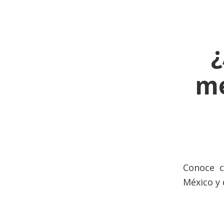
¿
me
Conoce 
México y