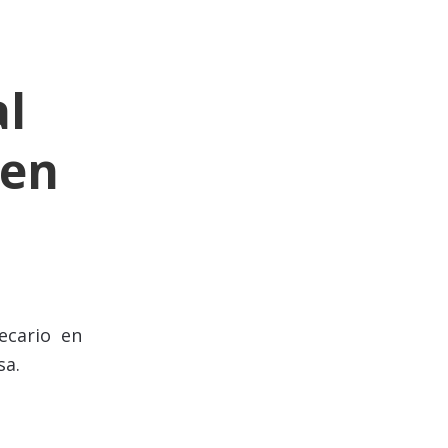
al
 en
ecario en
sa.