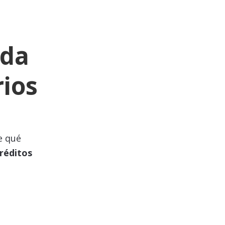
uda
rios
e qué
réditos