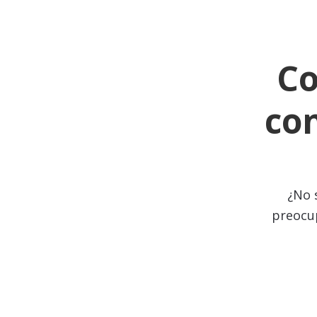
Co
con
¿No 
preocup