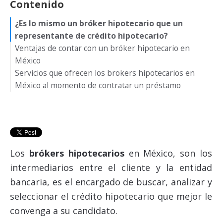
Contenido
¿Es lo mismo un bróker hipotecario que un
representante de crédito hipotecario?
Ventajas de contar con un bróker hipotecario en
México
Servicios que ofrecen los brokers hipotecarios en
Son expertos en asesoría
México al momento de contratar un préstamo
Te hacen ahorrar tiempo y dinero
Identifican tu perfil crediticio
Los
brókers hipotecarios
en México
, son los
intermediarios entre el cliente y la entidad
bancaria, es el encargado de buscar, analizar y
seleccionar el crédito hipotecario que mejor le
convenga a su candidato.