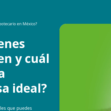
potecario en México?
ienes
en y cuál
a
a ideal?
bles que puedes